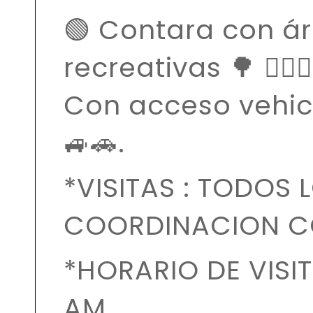
🟢 Contara con ár
recreativas 🌳 🤽🏼‍♀️
Con acceso vehic
🚙🚗.
*VISITAS : TODOS 
COORDINACION C
*HORARIO DE VISITA
AM