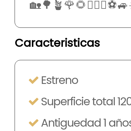
🏡🌳🪴🌹🌻🧗🏼‍♀️⚽🚙
Caracteristicas
Estreno
Superficie total 1
Antiguedad 1 año