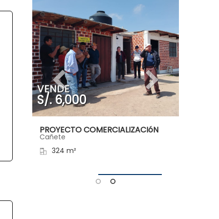
VENDE
VENDE
S/. 6,000
S/. 38
PROYECTO COMERCIALIZACIóN
PROYEC
Cañete
Cañete
324 m²
1 Año
1000