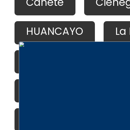
Cañete
Cieneg
HUANCAYO
La
Miraflores
Pac
PILCOMAYO
Pi
San Isidro
Sant