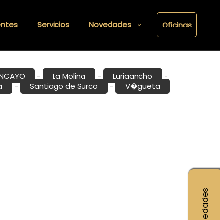
entes
Servicios
Novedades
Oficinas
NCAYO
La Molina
Lurigancho
-
-
-
a
Santiago de Surco
V�gueta
-
-