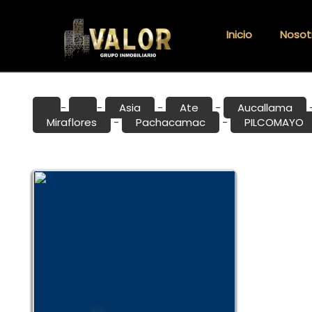
Inicio
Nosot
Asia
Ate
Aucallama
-
-
-
-
Miraflores
Pachacamac
PILCOMAYO
-
-