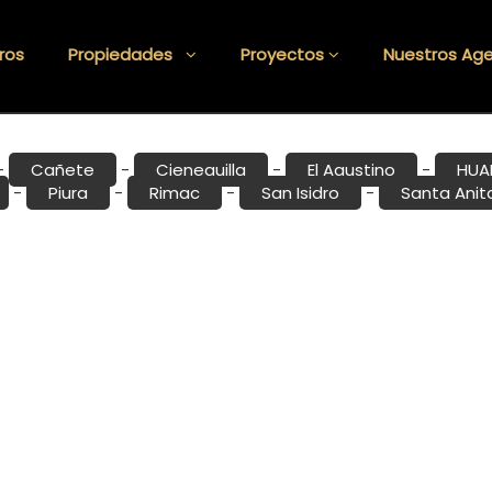
ros
Propiedades
Proyectos
Nuestros Ag
Cañete
Cieneguilla
El Agustino
HUA
-
-
-
-
Piura
Rimac
San Isidro
Santa Anit
-
-
-
-