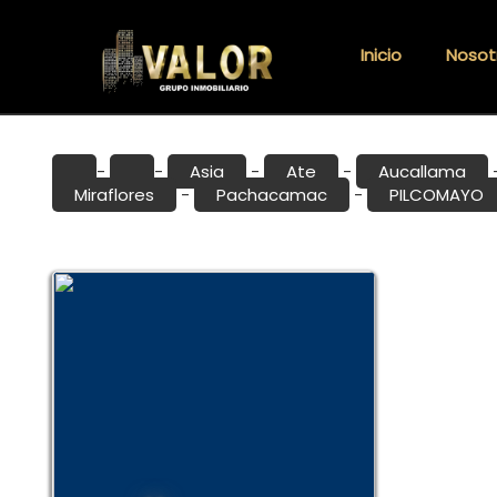
Inicio
Nosot
Asia
Ate
Aucallama
-
-
-
-
Miraflores
Pachacamac
PILCOMAYO
-
-