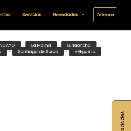
entes
Servicios
Novedades
Oficinas
NCAYO
La Molina
Lurigancho
-
-
-
a
Santiago de Surco
V�gueta
-
-