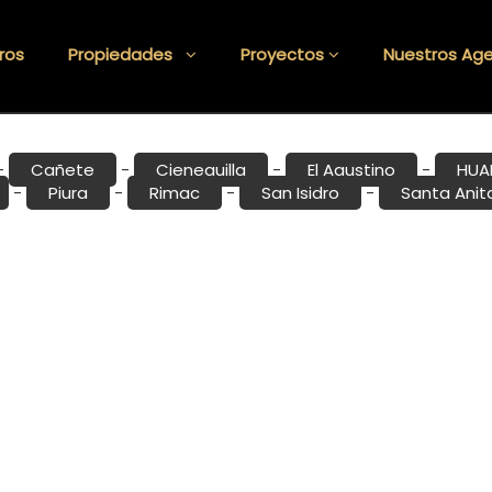
ros
Propiedades
Proyectos
Nuestros Ag
Cañete
Cieneguilla
El Agustino
HUA
-
-
-
-
Piura
Rimac
San Isidro
Santa Anit
-
-
-
-