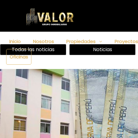
Inicio
Nosotros
Propiedades
Proyecto
Todas las noticias
Noticias
Oficinas